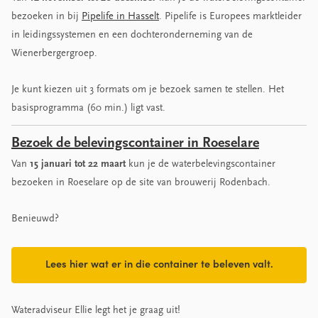
bezoeken in bij
Pipelife in Hasselt
. Pipelife is Europees marktleider
in leidingssystemen en een dochteronderneming van de
Wienerbergergroep.
Je kunt kiezen uit 3 formats om je bezoek samen te stellen. Het
basisprogramma (60 min.) ligt vast.
Bezoek de belevingscontainer in Roeselare
Van
15 januari tot 22 maart
kun je de waterbelevingscontainer
bezoeken in Roeselare op de site van brouwerij Rodenbach.
Benieuwd?
Lees hier wat er in die container te beleven valt.
Wateradviseur Ellie legt het je graag uit!