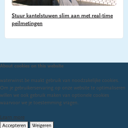
Stuur kantelstuwen slim aan met real-time
peilmetingen
About cookies on this website
waterwinst.be maakt gebruik van noodzakelijke cookies.
Om je gebruikerservaring op onze website te optimaliseren
willen we ook gebruik maken van optionele cookies
waarvoor we je toestemming vragen.
Learn more
Accepteren
Weigeren